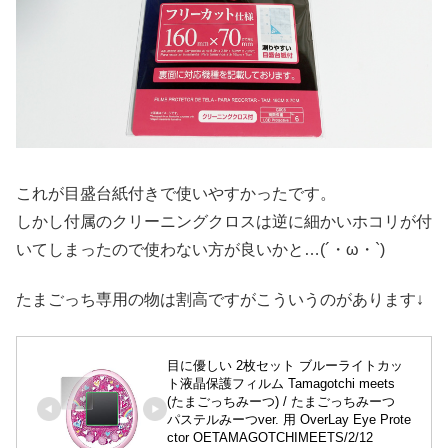
これが目盛台紙付きで使いやすかったです。
しかし付属のクリーニングクロスは逆に細かいホコリが付
いてしまったので使わない方が良いかと…(´・ω・`)
たまごっち専用の物は割高ですがこういうのがあります↓
目に優しい 2枚セット ブルーライトカッ
ト液晶保護フィルム Tamagotchi meets 
(たまごっちみーつ) / たまごっちみーつ 
パステルみーつver. 用 OverLay Eye Prote
ctor OETAMAGOTCHIMEETS/2/12