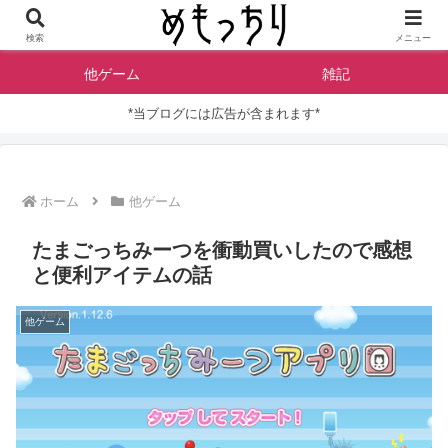
はじめに
シムズ
検索
メニュー
他ゲーム
雑記
*当ブログには広告が含まれます*
ホーム
他ゲーム
たまごっちみーつを衝動買いしたので感想
と便利アイテムの話
他ゲーム