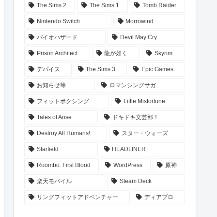
The Sims 2
The Sims 1
Tomb Raider
Nintendo Switch
Morrowind
バイオハザード
Devil May Cry
Prison Architect
龍が如く
Skyrim
デバイス
The Sims 3
Epic Games
お知らせ等
ロマンシングサガ
フィットボクシング
Little Misfortune
Tales of Arise
ドキドキ文芸部！
Destroy All Humans!
スター・ウォーズ
Starfield
HEADLINER
Roombo: First Blood
WordPress
原神
楽天モバイル
Steam Deck
リングフィットアドベンチャー
ディアブロ